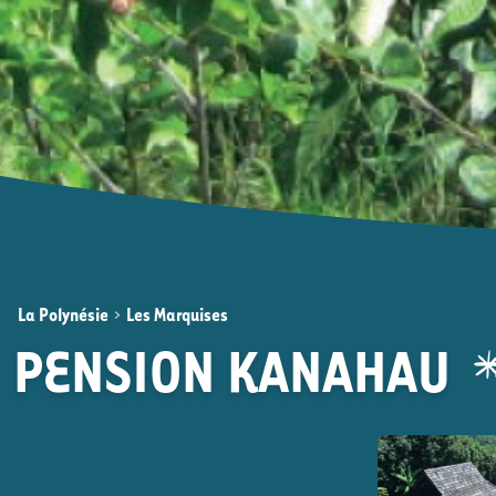
La Polynésie
>
Les Marquises
PENSION KANAHAU