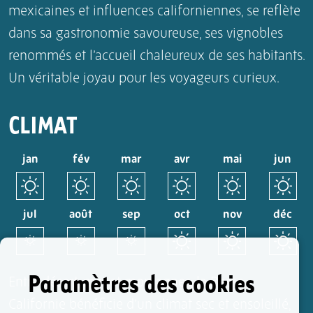
mexicaines et influences californiennes, se reflète
dans sa gastronomie savoureuse, ses vignobles
renommés et l’accueil chaleureux de ses habitants.
Un véritable joyau pour les voyageurs curieux.
CLIMAT
jan
fév
mar
avr
mai
jun
jul
août
sep
oct
nov
déc
Paramètres des cookies
Entre désert, mer et montagnes, la Basse-
Californie bénéficie d’un climat sec et ensoleillé,