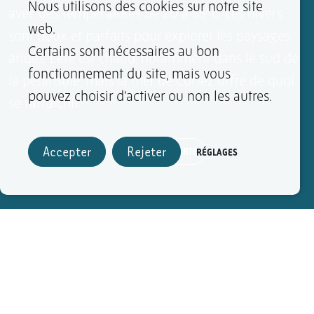
Nous utilisons des cookies sur notre site
avec des températures de 20 à 35°C. Les hivers
web.
sont doux et parfaits pour explorer les paysages
Certains sont nécessaires au bon
arides. L’été est chaud, notamment dans le sud de
fonctionnement du site, mais vous
la péninsule, mais la mer de Cortez offre de quoi
pouvez choisir d’activer ou non les autres.
se rafraîchir.
+
Accepter
Rejeter
AGRANDIR LA CARTE
RÉGLAGES
−
FAITES VOTRE CHOIX