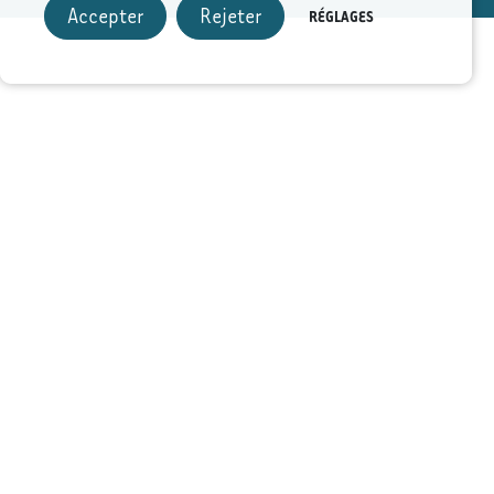
Accepter
Rejeter
RÉGLAGES
FAITES VOTRE CHOIX
HÔTEL
CIRCUITS
TOUT