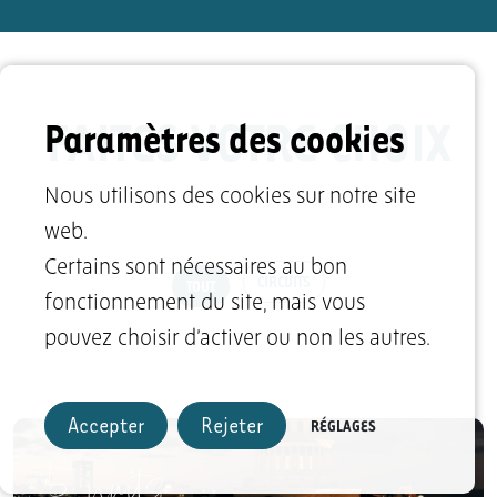
FAITES VOTRE CHOIX
Paramètres des cookies
Nous utilisons des cookies sur notre site
web.
Certains sont nécessaires au bon
CIRCUITS
TOUT
fonctionnement du site, mais vous
pouvez choisir d’activer ou non les autres.
Accepter
Rejeter
RÉGLAGES
5 nuits