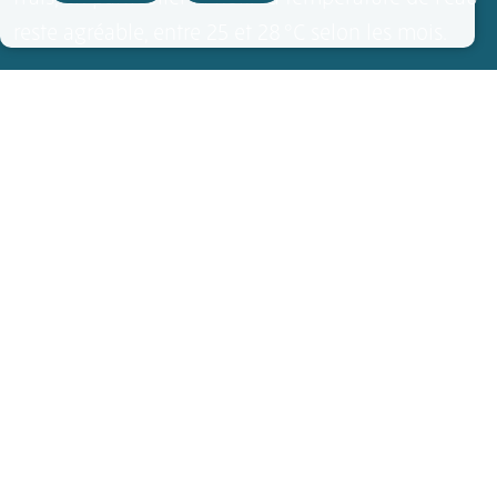
reste agréable, entre 25 et 28 °C selon les mois.
+
AGRANDIR LA CARTE
−
FAITES VOTRE CHOIX
TOUTES LES SOUS-RÉGIONS
TUBUAI
RURUTU