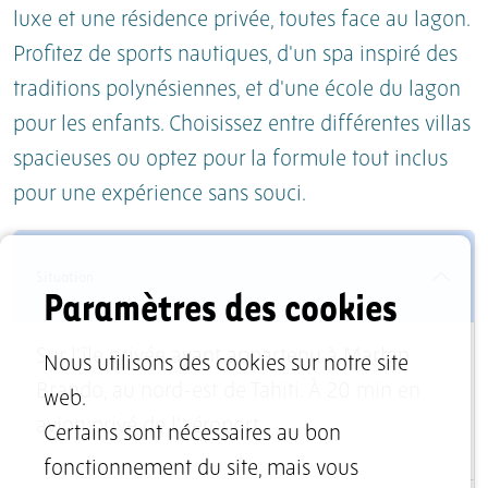
luxe et une résidence privée, toutes face au lagon.
Profitez de sports nautiques, d'un spa inspiré des
traditions polynésiennes, et d'une école du lagon
pour les enfants. Choisissez entre différentes villas
spacieuses ou optez pour la formule tout inclus
pour une expérience sans souci.
Situation
Paramètres des cookies
Sur l'île privée ayant appartenu à Marlon
Nous utilisons des cookies sur notre site
Brando, au nord-est de Tahiti. À 20 min en
web.
avion privé de l'aéroport.
Certains sont nécessaires au bon
fonctionnement du site, mais vous