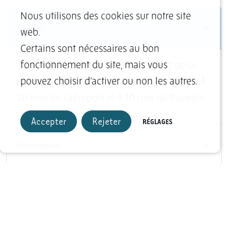
Nous utilisons des cookies sur notre site
Situation
web.
Certains sont nécessaires au bon
fonctionnement du site, mais vous
Sur la côte nord-est de Tahiti, le long de la
pouvez choisir d’activer ou non les autres.
plage naturelle et volcanique de Lafayette. À
20 min de l'aéroport et à 10 min de Papeete.
Accepter
Rejeter
RÉGLAGES
Infrastructure
Sports et loisirs