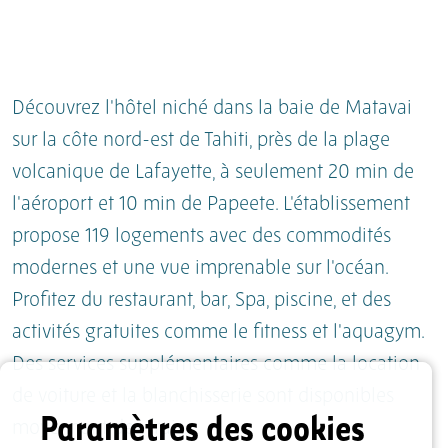
Découvrez l'hôtel niché dans la baie de Matavai
sur la côte nord-est de Tahiti, près de la plage
volcanique de Lafayette, à seulement 20 min de
l'aéroport et 10 min de Papeete. L'établissement
propose 119 logements avec des commodités
modernes et une vue imprenable sur l'océan.
Profitez du restaurant, bar, Spa, piscine, et des
activités gratuites comme le fitness et l'aquagym.
Des services supplémentaires comme la location
de voiture et la blanchisserie sont disponibles
Paramètres des cookies
moyennant des frais.