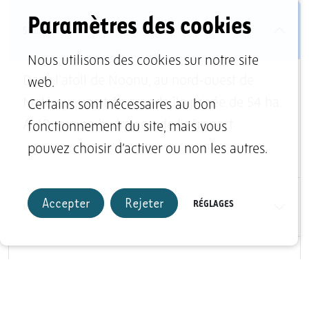
Paramètres des cookies
Situation
Nous utilisons des cookies sur notre site
Dans l'atoll de Noonu, au nord-ouest de
web.
Malé, sur une très grande île privée de 54 ha.
Certains sont nécessaires au bon
A 40 min en hydravion de l'aéroport.
fonctionnement du site, mais vous
pouvez choisir d’activer ou non les autres.
Accepter
Rejeter
RÉGLAGES
Infrastructure
Sports et loisirs