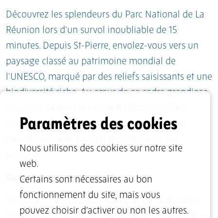
Découvrez les splendeurs du Parc National de La
Réunion lors d'un survol inoubliable de 15
minutes. Depuis St-Pierre, envolez-vous vers un
paysage classé au patrimoine mondial de
l'UNESCO, marqué par des reliefs saisissants et une
biodiversité riche. Au cœur de ce cadre grandiose,
observez de haut le cirque de Cilaos, un lieu
Paramètres des cookies
magnifique combinant challenge humain et
beauté naturelle, tout en profitant d'un vol
Nous utilisons des cookies sur notre site
sécurisé.
web.
Survol d'une durée de 15 min
Certains sont nécessaires au bon
fonctionnement du site, mais vous
15 min au cœur du Parc National de La Réunion.
pouvez choisir d’activer ou non les autres.
Vue du ciel, notre île révèle toute la richesse de sa