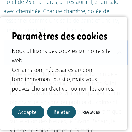
hôtel de 25 chambres, un restaurant, et un salon
avec cheminée. Chaque chambre, dotée de
l'essentiel comme une salle de bains et une TV,
ouvre sur un jardin ou un balcon.
Paramètres des cookies
Nous utilisons des cookies sur notre site
Situation
web.
Certains sont nécessaires au bon
Situé à env. 1'100 m d'altitude, à 10 min de «
fonctionnement du site, mais vous
La Maison du Volcan » et à 30 min de Saint-
pouvez choisir d’activer ou non les autres.
Pierre. Il convient aux visiteurs qui souhaitent
observer les volcans ou profiter du calme et
Accepter
Rejeter
RÉGLAGES
de l'air pur de cette région. Vue panoramique
sur le Piton des Neiges, le Grand Bénard, le
village de Bois Court et le Dimitile.