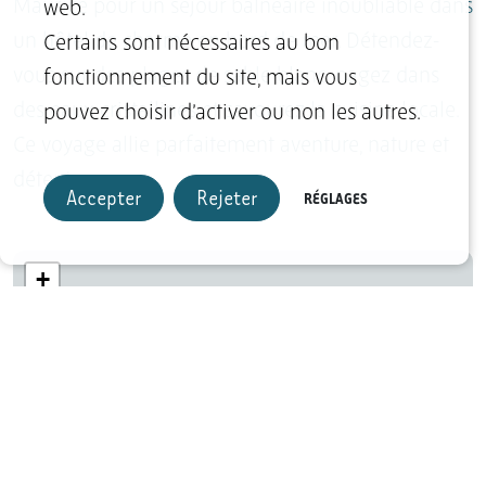
Maurice pour un séjour balnéaire inoubliable dans
web.
un hôtel de charme en bord de mer. Détendez-
Certains sont nécessaires au bon
vous sur des plages de sable blanc, nagez dans
fonctionnement du site, mais vous
des eaux cristallines et savourez la cuisine locale.
pouvez choisir d’activer ou non les autres.
Ce voyage allie parfaitement aventure, nature et
détente.
Accepter
Rejeter
RÉGLAGES
+
−