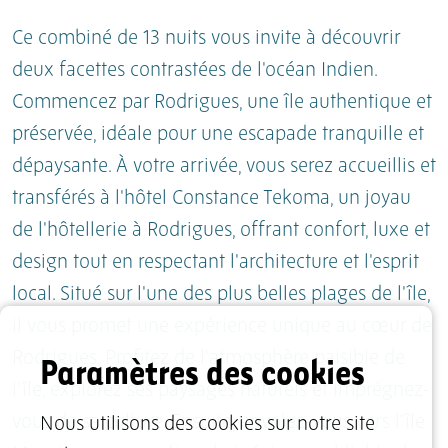
Ce combiné de 13 nuits vous invite à découvrir
deux facettes contrastées de l'océan Indien.
Commencez par Rodrigues, une île authentique et
préservée, idéale pour une escapade tranquille et
dépaysante. À votre arrivée, vous serez accueillis et
transférés à l'hôtel Constance Tekoma, un joyau
de l'hôtellerie à Rodrigues, offrant confort, luxe et
design tout en respectant l'architecture et l'esprit
local. Situé sur l'une des plus belles plages de l'île,
il vous promet une expérience unique au cœur de
Paramètres des cookies
Rodrigues. Profitez de l'atmosphère paisible de
l'île, explorez ses paysages naturels et imprégnez-
vous de sa culture. Ensuite, envolez-vous vers l'île
Nous utilisons des cookies sur notre site