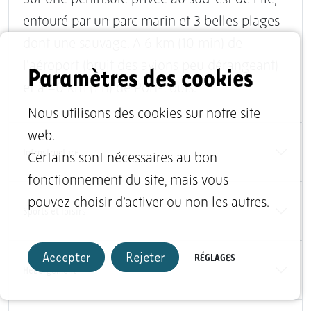
entouré par un parc marin et 3 belles plages
dont une sauvage. A 6 km (10 min) de
l'aéroport (bruit des avions peu dérangeant)
Paramètres des cookies
et à 40 km (1 h) de Port-Louis.
Nous utilisons des cookies sur notre site
web.
Infrastructure
Certains sont nécessaires au bon
fonctionnement du site, mais vous
pouvez choisir d’activer ou non les autres.
Sports et loisirs
Accepter
Rejeter
RÉGLAGES
Hébergement