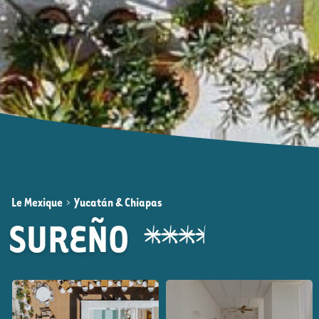
Le Mexique
>
Yucatán & Chiapas
SUREÑO