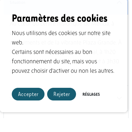
Situation
Paramètres des cookies
Au cœur du centre historique de Mérida, à
quelques minutes à pied des principaux
Nous utilisons des cookies sur notre site
monuments et de la vibrante Plaza Grande. À
web.
1h15 du site archéologique d'Uxmal, à 1h20
Certains sont nécessaires au bon
de la réserve naturelle de Celestún et à 3h30
fonctionnement du site, mais vous
de l'aéroport international de Cancún.
pouvez choisir d’activer ou non les autres.
Accepter
Rejeter
RÉGLAGES
Infrastructure
Sports et loisirs