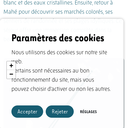
blanc et des eaux cristallines. Ensuite, retour à
Mahé pour découvrir ses marchés colorés, ses
sentiers de randonnée et ses plages idylliques. Ce
séjour offre une immersion complète dans la
Paramètres des cookies
beauté naturelle et la culture seychelloise.
Nous utilisons des cookies sur notre site
web.
+
Certains sont nécessaires au bon
−
fonctionnement du site, mais vous
pouvez choisir d’activer ou non les autres.
Accepter
Rejeter
RÉGLAGES