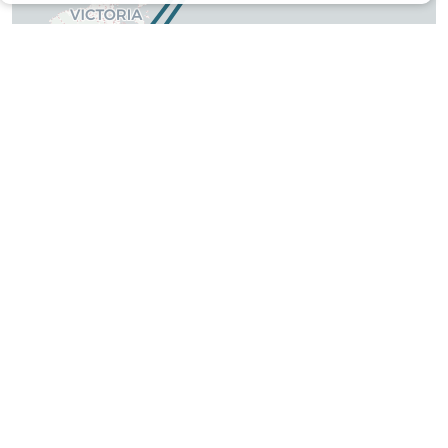
▼ DÉCOUVRIR LE CIRCUIT JOUR PAR JOUR
Jour 1
: Départ de Suisse pour rejoindre les
1
îles paradisiaques des Seychelles.
Jour 2 : Mahé - Praslin
2
À votre arrivée à l'aéroport de Mahé, vous
serez accueillis et transférés à Praslin en