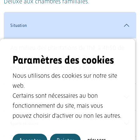
Deluxe aux chambres familiales.
Situation
Au milieu des plantations de thé, à 4h50 de
Paramètres des cookies
l'aéroport de Colombo et à 2h de la
charmante ville de Nuwara Eliya.
Nous utilisons des cookies sur notre site
web.
Certains sont nécessaires au bon
Infrastructure
fonctionnement du site, mais vous
pouvez choisir d’activer ou non les autres.
Sports et loisirs