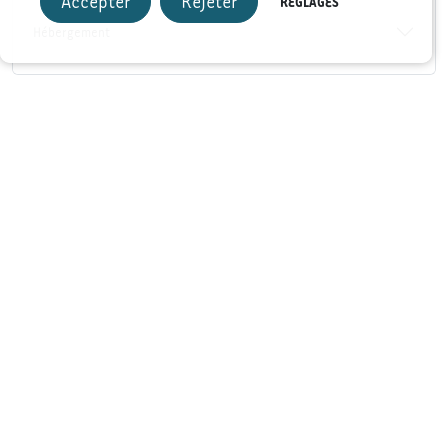
Accepter
Rejeter
RÉGLAGES
Hébergement
+
−
Tea & Experience Factory Hotel