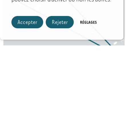
pouvez choisir d’activer ou non les autres.
Accepter
Rejeter
RÉGLAGES
▼ DÉCOUVRIR LE CIRCUIT JOUR PAR JOUR
Jour 1
: Départ de Suisse pour Saint-Martin. À
1
votre arrivée à l'aéroport de Princess Juliana,
vous êtes accueillis et transféré vers l’hôtel