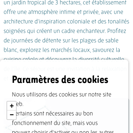
un jardin tropical de 3 hectares, cet établissement
offre une atmosphère intime et privée, avec une
architecture d’inspiration coloniale et des tonalités
soignées qui créent un cadre enchanteur. Profitez
de journées de détente sur les plages de sable
blanc, explorez les marchés locaux, savourez la
cuisine créole et découvrez la diversité culturelle
de l'île. Ce séjour est une invitation à la relaxation
Paramètres des cookies
et à la découverte, dans un cadre idyllique.
Nous utilisons des cookies sur notre site
web.
+
−
Certains sont nécessaires au bon
fonctionnement du site, mais vous