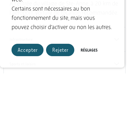
web.
À l'entrée du village de Ste-Anne, à 20 km de
Certains sont nécessaires au bon
l'aéroport. Voiture de location recommandée.
fonctionnement du site, mais vous
pouvez choisir d’activer ou non les autres.
Infrastructure
Accepter
Rejeter
RÉGLAGES
Sports et loisirs
Hébergement
+