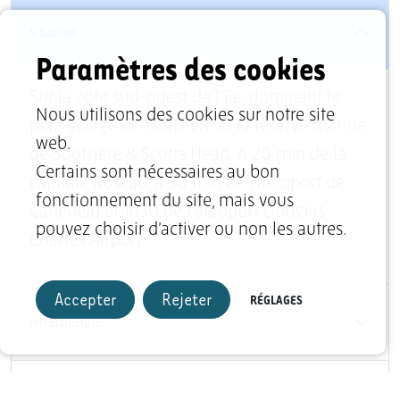
Situation
Paramètres des cookies
Sur la côte sud-ouest de l'île, dominant le
Nous utilisons des cookies sur notre site
petit village de Soufrière et la réserve marine
web.
de Soufrière & Scotts Head. A 20 min de la
Certains sont nécessaires au bon
capitale Roseau, à 30 min de l'aéroport de
fonctionnement du site, mais vous
Canefield et 1h30 de l'aéroport Douglas-
pouvez choisir d’activer ou non les autres.
Charles Airport.
Accepter
Rejeter
RÉGLAGES
Infrastructure
Sports et loisirs