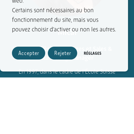
web.
Certains sont nécessaires au bon
fonctionnement du site, mais vous
pouvez choisir d’activer ou non les autres.
Mical
Conseillère en voyages et Sales &
Accepter
Rejeter
RÉGLAGES
Marketing Manager
En 1997, dans le cadre de l’École Suisse
du Tourisme de Sierre, j’ai fait un stage
d’une année ch...
En voir plus